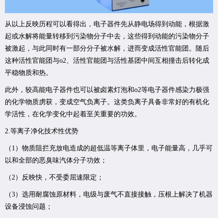
从以上反映历程可以看得出，电子器件先从静电场得到动能，根据激
起或水解将能量转移到污染物分子中去，这些得到动能的污染物分子
被激起，与此同时有一部分分子被水解，进而变成活性官能团。随后
这种活性官能团与o2、活性官能团与活性基团中间互相撞击后转化成
平稳物质和热。
此外，较高能电子器件也可以被卤素灯泡和o2等电子器件感染力极强
的化学物质虏获，变成空气负离子。这类负离子具备非常好的有机化
学活性，在化学变化中起着至关重要的功效。
2.等离子净化技术性优势
（1）物质阻拦充放电造成的超低温等离子体里，电子能量高，几乎可
以和全部的恶臭味汽体分子功效；
（2）反映快，不受委屈速限定；
（3）选用耐腐蚀原材料，电级与废气不直接接触，压根上解决了机器
设备浸蚀问题；